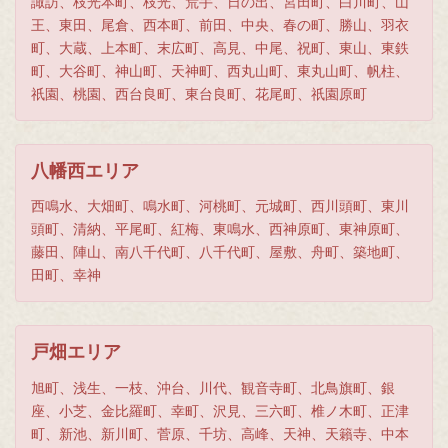
諏訪、枝光本町、枝光、荒手、日の出、宮田町、白川町、山
王、東田、尾倉、西本町、前田、中央、春の町、勝山、羽衣
町、大蔵、上本町、末広町、高見、中尾、祝町、東山、東鉄
町、大谷町、神山町、天神町、西丸山町、東丸山町、帆柱、
祇園、桃園、西台良町、東台良町、花尾町、祇園原町
八幡西エリア
西鳴水、大畑町、鳴水町、河桃町、元城町、西川頭町、東川
頭町、清納、平尾町、紅梅、東鳴水、西神原町、東神原町、
藤田、陣山、南八千代町、八千代町、屋敷、舟町、築地町、
田町、幸神
戸畑エリア
旭町、浅生、一枝、沖台、川代、観音寺町、北鳥旗町、銀
座、小芝、金比羅町、幸町、沢見、三六町、椎ノ木町、正津
町、新池、新川町、菅原、千坊、高峰、天神、天籟寺、中本