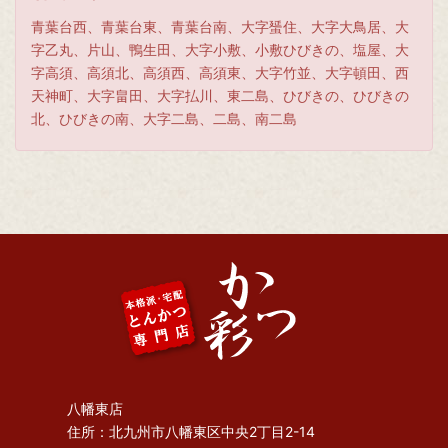
青葉台西、青葉台東、青葉台南、大字蜑住、大字大鳥居、大
字乙丸、片山、鴨生田、大字小敷、小敷ひびきの、塩屋、大
字高須、高須北、高須西、高須東、大字竹並、大字頓田、西
天神町、大字畠田、大字払川、東二島、ひびきの、ひびきの
北、ひびきの南、大字二島、二島、南二島
八幡東店
住所：北九州市八幡東区中央2丁目2-14