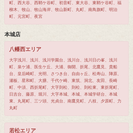
町、西大谷、西鞘ケ谷町、初音町、東大谷、東鞘ケ谷町、福
柳木、牧山、牧山海岸、牧山新町、丸町、南鳥旗町、明治
町、元宮町、夜宮
本城店
八幡西エリア
大字浅川、浅川、浅川学園台、浅川台、浅川日の峯、浅川
町、泉ケ浦、医生ケ丘、大浦、御開、折尾、北鷹見、貴船
台、皇后崎町、光明、さつき台、自由ヶ丘、松寿山、陣原、
瀬板、星和町、大膳、千代ケ崎、東筑、洞北、友田、長崎
町、中須、西折尾町、大字則松、則松、則松東、東折尾町、
日吉台、藤原、堀川、大字本城、本城、本城学研台、本城
東、丸尾町、三ツ頭、光貞台、南鷹見町、八枝、夕原町、力
丸町
若松エリア